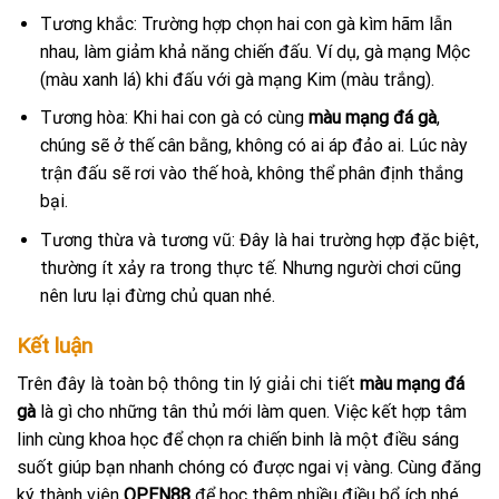
Tương khắc: Trường hợp chọn hai con gà kìm hãm lẫn
nhau, làm giảm khả năng chiến đấu. Ví dụ, gà mạng Mộc
(màu xanh lá) khi đấu với gà mạng Kim (màu trắng).
Tương hòa: Khi hai con gà có cùng
màu mạng đá gà
,
chúng sẽ ở thế cân bằng, không có ai áp đảo ai. Lúc này
trận đấu sẽ rơi vào thế hoà, không thể phân định thắng
bại.
Tương thừa và tương vũ: Đây là hai trường hợp đặc biệt,
thường ít xảy ra trong thực tế. Nhưng người chơi cũng
nên lưu lại đừng chủ quan nhé.
Kết luận
Trên đây là toàn bộ thông tin lý giải chi tiết
màu mạng đá
gà
là gì cho những tân thủ mới làm quen. Việc kết hợp tâm
linh cùng khoa học để chọn ra chiến binh là một điều sáng
suốt giúp bạn nhanh chóng có được ngai vị vàng. Cùng đăng
ký thành viên
OPEN88
để học thêm nhiều điều bổ ích nhé.