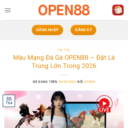
Chuyển
đến
nội
dung
ĐĂNG NHẬP
ĐĂNG KÝ
TIN TỨC
Màu Mạng Đá Gà OPEN88 – Đặt Là
Trúng Lớn Trong 2026
ĐÃ ĐĂNG TRÊN
30/04/2026
BỞI
ADMIN
30
Th4