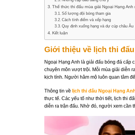
Thể thức thi đấu mùa giải Ngoại Hạng Anh
Số lượng đội bóng tham gia
Cách tính điểm và xếp hạng
Quy định xuống hạng và dự cúp châu Âu
Kết luận
Giới thiệu về lịch thi đ
Ngoại Hạng Anh là giải đấu bóng đá cấp c
chuyên môn vượt trội. Mỗi mùa giải diễn r
kịch tính. Người hâm mộ luôn quan tâm đến
Thông tin về
lịch thi đấu Ngoại Hạng An
thực tế. Các yếu tố như thời tiết, lịch th
diễn ra trận đấu. Nhờ đó, người xem cần 