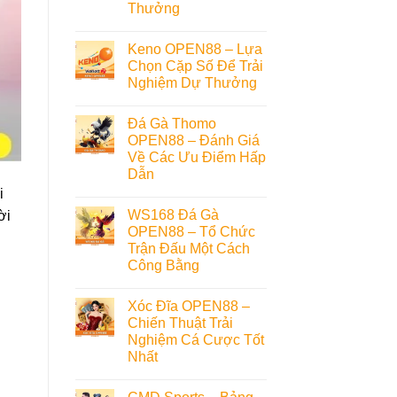
Thưởng
Keno OPEN88 – Lựa
Chọn Cặp Số Để Trải
Nghiệm Dự Thưởng
Đá Gà Thomo
OPEN88 – Đánh Giá
Về Các Ưu Điểm Hấp
Dẫn
i
WS168 Đá Gà
ời
OPEN88 – Tổ Chức
Trận Đấu Một Cách
Công Bằng
Xóc Đĩa OPEN88 –
Chiến Thuật Trải
Nghiệm Cá Cược Tốt
Nhất