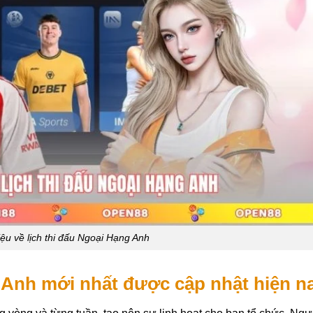
hiệu về lịch thi đấu Ngoại Hạng Anh
 Anh mới nhất được cập nhật hiện n