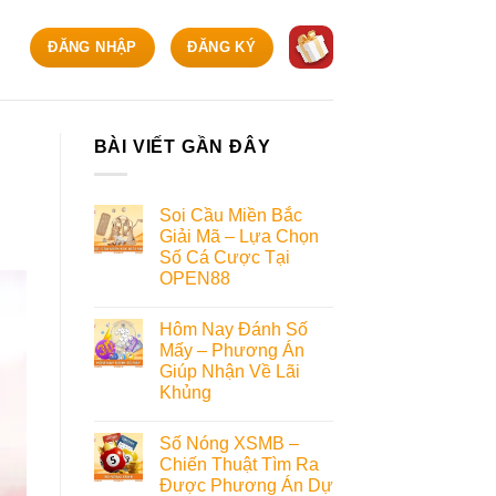
ĐĂNG NHẬP
ĐĂNG KÝ
BÀI VIẾT GẦN ĐÂY
Soi Cầu Miền Bắc
Giải Mã – Lựa Chọn
Số Cá Cược Tại
OPEN88
Hôm Nay Đánh Số
Mấy – Phương Án
Giúp Nhận Về Lãi
Khủng
Số Nóng XSMB –
Chiến Thuật Tìm Ra
Được Phương Án Dự