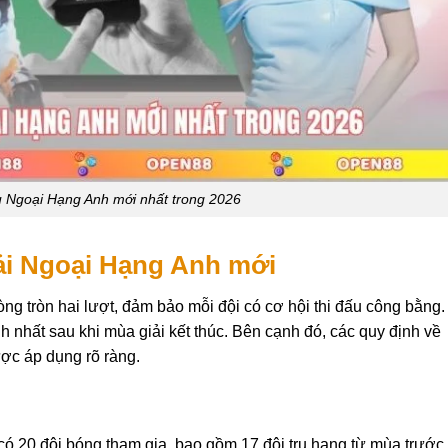
ấu Ngoại Hạng Anh mới nhất trong 2026
iải Ngoại Hạng Anh mới
ng tròn hai lượt, đảm bảo mỗi đội có cơ hội thi đấu công bằng.
h nhất sau khi mùa giải kết thúc. Bên cạnh đó, các quy định về
ợc áp dụng rõ ràng.
có 20 đội bóng tham gia, bao gồm 17 đội trụ hạng từ mùa trước