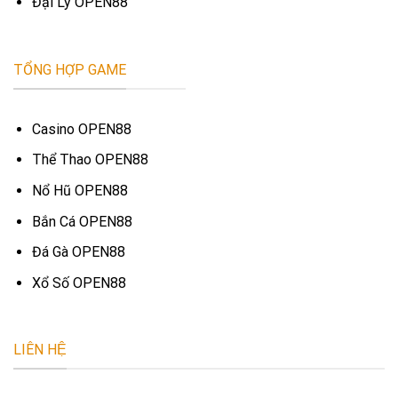
Đại Lý OPEN88
TỔNG HỢP GAME
Casino OPEN88
Thể Thao OPEN88
Nổ Hũ OPEN88
Bắn Cá OPEN88
Đá Gà OPEN88
Xổ Số OPEN88
LIÊN HỆ