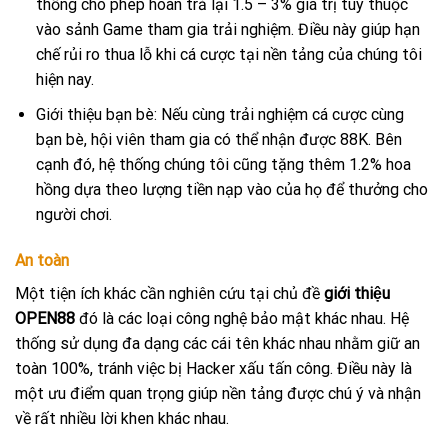
thống cho phép hoàn trả lại 1.5 – 3% giá trị tùy thuộc
vào sảnh Game tham gia trải nghiệm. Điều này giúp hạn
chế rủi ro thua lỗ khi cá cược tại nền tảng của chúng tôi
hiện nay.
Giới thiệu bạn bè: Nếu cùng trải nghiệm cá cược cùng
bạn bè, hội viên tham gia có thể nhận được 88K. Bên
cạnh đó, hệ thống chúng tôi cũng tặng thêm 1.2% hoa
hồng dựa theo lượng tiền nạp vào của họ để thưởng cho
người chơi.
An toàn
Một tiện ích khác cần nghiên cứu tại chủ đề
giới thiệu
OPEN88
đó là các loại công nghệ bảo mật khác nhau. Hệ
thống sử dụng đa dạng các cái tên khác nhau nhằm giữ an
toàn 100%, tránh việc bị Hacker xấu tấn công. Điều này là
một ưu điểm quan trọng giúp nền tảng được chú ý và nhận
về rất nhiều lời khen khác nhau.