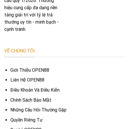
cầu quý 1/2026. Thương
hiệu cung cấp đa dạng nền
tảng giải trí với tỷ lệ trả
thưởng uy tín - minh bạch -
cạnh tranh.
VỀ CHÚNG TÔI
Giới Thiệu OPEN88
Liên Hệ OPEN88
Điều Khoản Và Điều Kiện
Chính Sách Bảo Mật
Những Câu Hỏi Thường Gặp
Quyền Riêng Tư