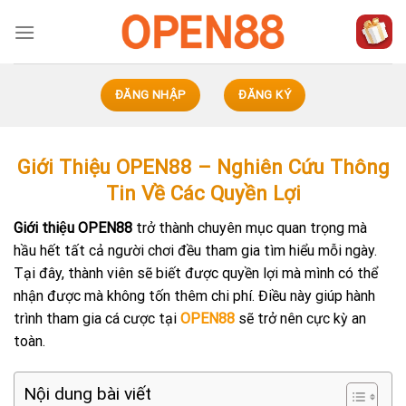
Chuyển
đến
nội
dung
ĐĂNG NHẬP
ĐĂNG KÝ
Giới Thiệu OPEN88 – Nghiên Cứu Thông
Tin Về Các Quyền Lợi
Giới thiệu OPEN88
trở thành chuyên mục quan trọng mà
hầu hết tất cả người chơi đều tham gia tìm hiểu mỗi ngày.
Tại đây, thành viên sẽ biết được quyền lợi mà mình có thể
nhận được mà không tốn thêm chi phí. Điều này giúp hành
trình tham gia cá cược tại
OPEN88
sẽ trở nên cực kỳ an
toàn.
Nội dung bài viết