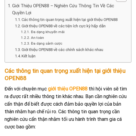
Giới Thiệu OPEN88 – Nghiên Cứu Thông Tin Về Các
Quyền Lợi
Các thông tin quan trọng xuất hiện tại giới thiệu OPEN88
Giới thiệu OPEN88 về các tiện ích cực kỳ hấp dẫn
Đa dạng khuyến mãi
An toàn
Đa dạng sảnh cược
Giới thiệu OPEN88 về các chính sách khác nhau
Kết luận
Các thông tin quan trọng xuất hiện tại giới thiệu
OPEN88
Đến với chuyên mục
giới thiệu OPEN88
thì hội viên sẽ tìm
ra được rất nhiều thông tin khác nhau. Bạn cần nghiên cứu
cẩn thận để biết được cách đảm bảo quyền lợi của bản
thân nhằm hạn chế rủi ro. Các thông tin quan trọng cần
nghiên cứu cẩn thận nhằm tối ưu hành trình tham gia cá
cược bao gồm: