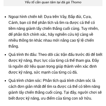
Yếu tố cần quan tâm tại đá gà Thomo
Ngoại hình chiến kê: Dựa trên Vảy, Bắp đùi, Cựa,
Cánh, bạn có thể phân tích và tìm ra được cá thể có
tiềm năng giành lấy chiến thắng cuối cùng. Tuy nhiên,
để phân tích chính xác, hãy nghiên cứu kỹ càng về
nhiều thông tin khác nhau mới nâng cao tỷ lệ chiến
thắng.
Quá trình thi đấu: Theo dõi các trận đấu trước đó để biết
được kỹ năng, thực lực của từng cá thể tham gia. Đây
là nguồn dữ liệu quan trọng giúp thành viên xác định
được kỹ năng, sức mạnh của từng cú đá.
Quá trình chăm sóc: Phân tích quá trình chăm sóc là
cách đơn giản nhất để tìm ra được cá thể có tiềm năng
giành lấy chiến thắng cuối cùng. Tại đây, người chơi sẽ
biết được kỹ năng, ưu điểm của từng con sở hữu.