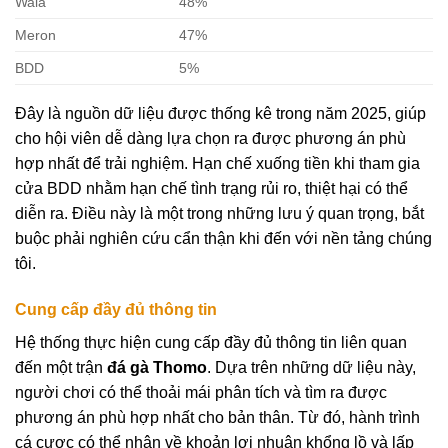
Wala
48%
Meron
47%
BDD
5%
Đây là nguồn dữ liệu được thống kê trong năm 2025, giúp
cho hội viên dễ dàng lựa chọn ra được phương án phù
hợp nhất để trải nghiệm. Hạn chế xuống tiền khi tham gia
cửa BDD nhằm hạn chế tình trạng rủi ro, thiệt hại có thể
diễn ra. Điều này là một trong những lưu ý quan trọng, bắt
buộc phải nghiên cứu cẩn thận khi đến với nền tảng chúng
tôi.
Cung cấp đầy đủ thông tin
Hệ thống thực hiện cung cấp đầy đủ thông tin liên quan
đến một trận
đá gà Thomo
. Dựa trên những dữ liệu này,
người chơi có thể thoải mái phân tích và tìm ra được
phương án phù hợp nhất cho bản thân. Từ đó, hành trình
cá cược có thể nhận về khoản lợi nhuận khổng lồ và lấp