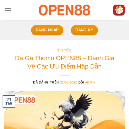
Chuyển
đến
nội
dung
ĐĂNG NHẬP
ĐĂNG KÝ
TIN TỨC
Đá Gà Thomo OPEN88 – Đánh Giá
Về Các Ưu Điểm Hấp Dẫn
ĐÃ ĐĂNG TRÊN
21/05/2026
BỞI
ADMIN
21
Th5