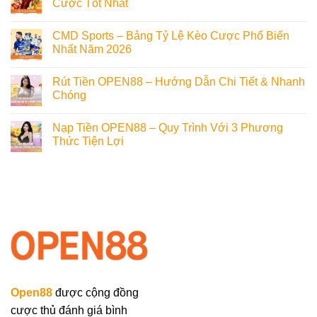
Cược Tốt Nhất
CMD Sports – Bảng Tỷ Lệ Kèo Cược Phổ Biến
Nhất Năm 2026
Rút Tiền OPEN88 – Hướng Dẫn Chi Tiết & Nhanh
Chóng
Nạp Tiền OPEN88 – Quy Trình Với 3 Phương
Thức Tiện Lợi
Open88
được cộng đồng
cược thủ đánh giá bình