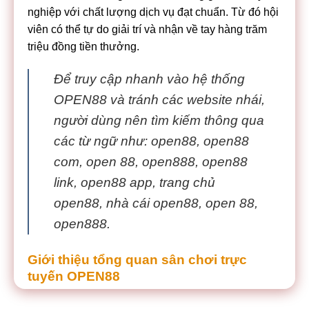
nghiệp với chất lượng dịch vụ đạt chuẩn. Từ đó hội
viên có thể tự do giải trí và nhận về tay hàng trăm
triệu đồng tiền thưởng.
Để truy cập nhanh vào hệ thống
OPEN88 và tránh các website nhái,
người dùng nên tìm kiếm thông qua
các từ ngữ như: open88, open88
com, open 88, open888, open88
link, open88 app, trang chủ
open88, nhà cái open88, open 88,
open888.
Giới thiệu tổng quan sân chơi trực
tuyến OPEN88
OPEN88
được mệnh danh là sân chơi toàn diện