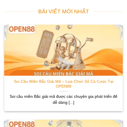
Đặt cược Thể thao – Theo dõi và ra kèo linh
BÀI VIẾT MỚI NHẤT
hoạt
Sảnh cược thể thao cung cấp đa dạng loại hình kèo
cược và các bộ môn hấp dẫn hàng đầu thị trường.
Đặc biệt hội viên có thể theo dõi biến động trước
trận một cách thuận tiện kết hợp cùng giao diện trực
quan mang lại hiệu quả săn thưởng cao hơn.
Xổ số – Dễ chơi dễ thắng lớn
Trò chơi xổ số được thiết kế theo hướng dễ hiểu,
tốc độ ván nhanh, phù hợp với người mới tham gia
Soi Cầu Miền Bắc Giải Mã – Lựa Chọn Số Cá Cược Tại
OPEN88
lần đầu. Đặc biệt kết quả trả thưởng minh bạch dựa
trên công nghệ RNG hoàn toàn ngẫu nhiên. Kết
Soi cầu miền Bắc giải mã được các chuyên gia phát triển để
hợp cùng giao diện trực quan mang lại tiến trình
dễ dàng [...]
săn thưởng thuận lợi hơn cho hội viên.
Tìm hiểu link vào trang chủ OPEN88