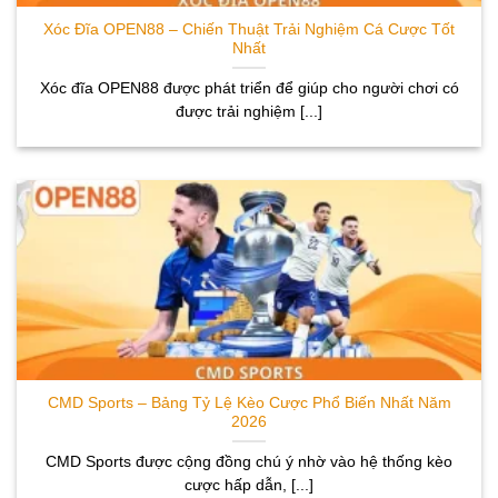
Xóc Đĩa OPEN88 – Chiến Thuật Trải Nghiệm Cá Cược Tốt
Lỗi đăng nhập thường xảy ra nếu người dùng quên
Nhất
thông tin truy cập, bị khoá tài khoản tạm thời hoặc bị
chặn IP vào trang chủ. Để xử lý cần liên hệ ngay
Xóc đĩa OPEN88 được phát triển để giúp cho người chơi có
được trải nghiệm [...]
đến đội ngũ CSKH để được rà soát và kiểm tra sự
cố cùng hỗ trợ đăng nhập sau 30 giây.
Có thực sự là đăng ký OPEN +88K không?
Có, đây là chương trình khích lệ tinh thần tham gia
dành cho hội viên mới tại nhà cái
open888
với thể
lệ vô cùng đơn giản. Chỉ cần bạn đăng ký và xác
thực tài khoản thành công là sẽ được tặng ngay
88K vào tài khoản sau vài giây.
Kết luận
CMD Sports – Bảng Tỷ Lệ Kèo Cược Phổ Biến Nhất Năm
2026
OPEN88
là một trong những đơn vị tiên phong
trong lĩnh vực giải trí trực tuyến và được rất nhiều
CMD Sports được cộng đồng chú ý nhờ vào hệ thống kèo
hội viên đánh giá cao. Với số lượng sản phẩm
cược hấp dẫn, [...]