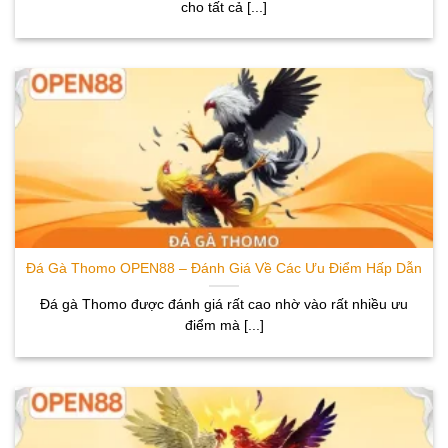
tăng thêm cơ hội nhận thưởng miễn phí đồng
cho tất cả [...]
thời tạo điều kiện để trải nghiệm nhiều sản phẩm
hơn. Do đó hàng năm có đến 500+ chương trình
với giá trị thưởng khủng.
Hỗ trợ khách hàng toàn diện, xử lý thần tốc:
open 88
thiết lập hệ thống CSKH với nhiều
thông tin trợ giúp một cách dễ hiểu. Tất cả vấn
đề đều có thể được giải quyết gọn gàng và
nhanh chóng, hạn chế phát sinh sự cố trong quá
trình trải nghiệm.
Đá Gà Thomo OPEN88 – Đánh Giá Về Các Ưu Điểm Hấp Dẫn
FAQs OPEN88 – Giải đáp thắc mắc phổ
biến tại sân chơi
Đá gà Thomo được đánh giá rất cao nhờ vào rất nhiều ưu
điểm mà [...]
Danh mục câu hỏi thường gặp sẽ hỗ trợ giải đáp
toàn bộ thắc mắc phát sinh của hội viên trong suốt
quá trình săn thưởng tại hệ thống. Hiểu rõ tầm quan
trọng đội ngũ đã đưa ra lời giải cho một vài câu hỏi
phổ biến dưới đây, cùng tìm hiểu ngay.